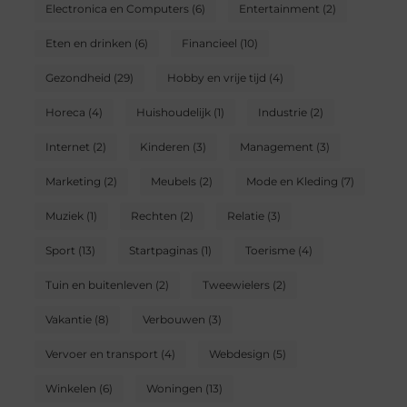
Electronica en Computers
(6)
Entertainment
(2)
Eten en drinken
(6)
Financieel
(10)
Gezondheid
(29)
Hobby en vrije tijd
(4)
Horeca
(4)
Huishoudelijk
(1)
Industrie
(2)
Internet
(2)
Kinderen
(3)
Management
(3)
Marketing
(2)
Meubels
(2)
Mode en Kleding
(7)
Muziek
(1)
Rechten
(2)
Relatie
(3)
Sport
(13)
Startpaginas
(1)
Toerisme
(4)
Tuin en buitenleven
(2)
Tweewielers
(2)
Vakantie
(8)
Verbouwen
(3)
Vervoer en transport
(4)
Webdesign
(5)
Winkelen
(6)
Woningen
(13)