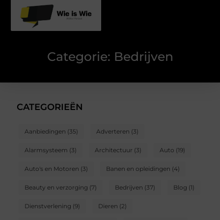
Categorie: Bedrijven
CATEGORIEËN
Aanbiedingen
(35)
Adverteren
(3)
Alarmsysteem
(3)
Architectuur
(3)
Auto
(19)
Auto's en Motoren
(3)
Banen en opleidingen
(4)
Beauty en verzorging
(7)
Bedrijven
(37)
Blog
(1)
Dienstverlening
(9)
Dieren
(2)