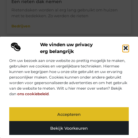
Een rieten dak nemen
Rietendaken worden al erg lang gebruikt om huizen
met te bedekken. Zo werden de rieten
Bedrijven
We vinden uw privacy
erg belangrijk
Om uw bezoek aan onze website zo prettig mogelijk te maken,
gebruiken we cookies en vergelijkbare technieken. Hiermee
kunnen we begrijpen hoe u onze site gebruikt en uw ervaring
persoonlijker maken. Cookies kunnen onder andere gebruikt
worden voor gepersonaliseerde advertenties en om het gebruik
van de website te meten. Wilt u hier meer over weten? Bekijk
dan
ons cookiebeleid
.
Accepteren
Zonnepanelen kopen? Vind uw zonnepanelen bij
Soloya.be
Bekijk Voorkeuren
Een gespeicaliseerde partner gezocht i.v.m. het plaatsen
van groene stroom? Met de hulp van Soloya.be