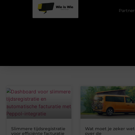
Partner
Slimmere tijdsregistratie
Wat moet je zeker we
voor efficiënte facturatie
over de