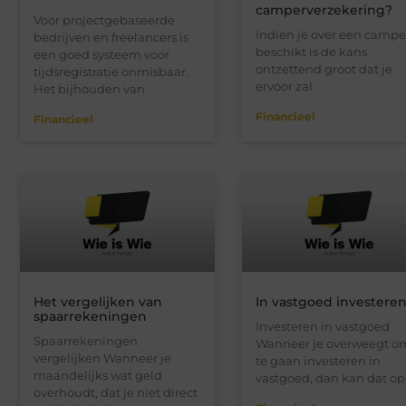
camperverzekering?
Voor projectgebaseerde
Indien je over een campe
bedrijven en freelancers is
beschikt is de kans
een goed systeem voor
ontzettend groot dat je
tijdsregistratie onmisbaar.
ervoor zal
Het bijhouden van
Financieel
Financieel
Het vergelijken van
In vastgoed investere
spaarrekeningen
Investeren in vastgoed
Spaarrekeningen
Wanneer je overweegt o
vergelijken Wanneer je
te gaan investeren in
maandelijks wat geld
vastgoed, dan kan dat op
overhoudt, dat je niet direct