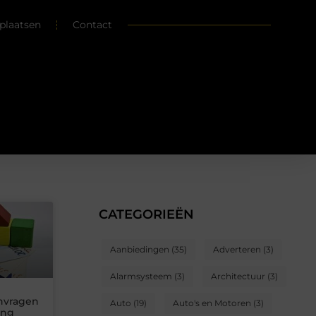
plaatsen
Contact
CATEGORIEËN
Aanbiedingen
(35)
Adverteren
(3)
Alarmsysteem
(3)
Architectuur
(3)
anvragen
Auto
(19)
Auto's en Motoren
(3)
ing