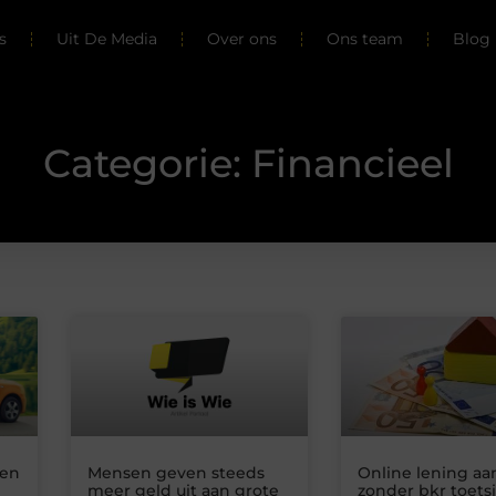
s
Uit De Media
Over ons
Ons team
Blog 
Categorie: Financieel
ten
Mensen geven steeds
Online lening a
meer geld uit aan grote
zonder bkr toets