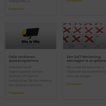
Financieel
nodig hebt, is
Financieel
Geld verdienen
Een 24/7 Minilening
spaarprogramma
aanvragen is zo gebeur
Iedereen heeft
Als u krap bij kas zit en u
tegenwoordig wel een
moet een bijvoorbeeld n
telefoon of internet
even de eindjes
aansluiting. Op het internet
Financieel
zijn diverse manieren
Financieel