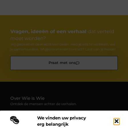
Vragen, ideeën of een verhaal
dat verteld
moet worden?
Wij geloven in de kracht van delen. Heb je iets te vertellen, wil
je samenwerken, of gewoon even contact? Laat van je horen!
Praat met ons
Over Wie is Wie
Ontdek de mensen achter de verhalen.
— Wie-is-wie.be brengt profielen, interviews en blogs samen
We vinden uw privacy
over boeiende persoonlijkheden uit alle hoeken van de
erg belangrijk
samenleving. Laat je verrassen door inspirerende