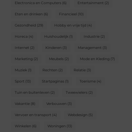
Electronica en Computers
(6)
Entertainment
(2)
Eten en drinken
(6)
Financieel
(10)
Gezondheid
(29)
Hobby en vrije tijd
(4)
Horeca
(4)
Huishoudelijk
(1)
Industrie
(2)
Internet
(2)
Kinderen
(3)
Management
(3)
Marketing
(2)
Meubels
(2)
Mode en Kleding
(7)
Muziek
(1)
Rechten
(2)
Relatie
(3)
Sport
(13)
Startpaginas
(1)
Toerisme
(4)
Tuin en buitenleven
(2)
Tweewielers
(2)
Vakantie
(8)
Verbouwen
(3)
Vervoer en transport
(4)
Webdesign
(5)
Winkelen
(6)
Woningen
(13)