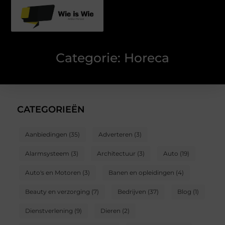
Categorie: Horeca
CATEGORIEËN
Aanbiedingen
(35)
Adverteren
(3)
Alarmsysteem
(3)
Architectuur
(3)
Auto
(19)
Auto's en Motoren
(3)
Banen en opleidingen
(4)
Beauty en verzorging
(7)
Bedrijven
(37)
Blog
(1)
Dienstverlening
(9)
Dieren
(2)