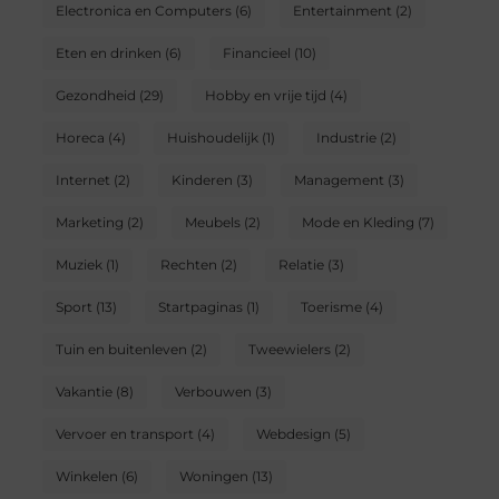
Electronica en Computers
(6)
Entertainment
(2)
Eten en drinken
(6)
Financieel
(10)
Gezondheid
(29)
Hobby en vrije tijd
(4)
Horeca
(4)
Huishoudelijk
(1)
Industrie
(2)
Internet
(2)
Kinderen
(3)
Management
(3)
Marketing
(2)
Meubels
(2)
Mode en Kleding
(7)
Muziek
(1)
Rechten
(2)
Relatie
(3)
Sport
(13)
Startpaginas
(1)
Toerisme
(4)
Tuin en buitenleven
(2)
Tweewielers
(2)
Vakantie
(8)
Verbouwen
(3)
Vervoer en transport
(4)
Webdesign
(5)
Winkelen
(6)
Woningen
(13)