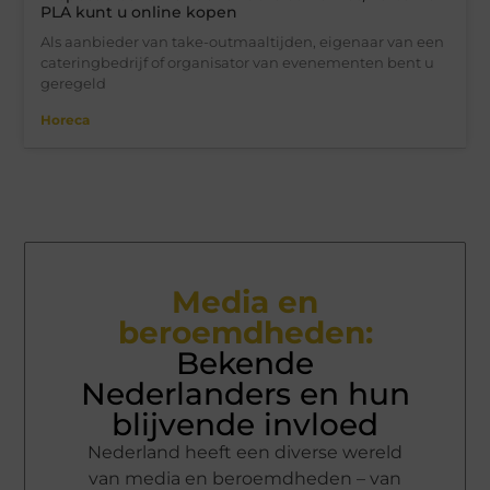
PLA kunt u online kopen
Als aanbieder van take-outmaaltijden, eigenaar van een
cateringbedrijf of organisator van evenementen bent u
geregeld
Horeca
Media en
beroemdheden:
Bekende
Nederlanders en hun
blijvende invloed
Nederland heeft een diverse wereld
van media en beroemdheden – van