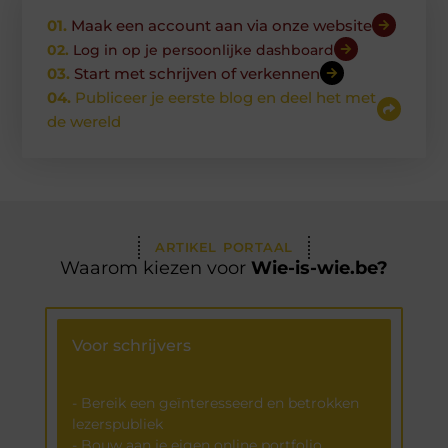
01.
Maak een account aan via onze website
02.
Log in op je persoonlijke dashboard
03.
Start met schrijven of verkennen
04.
Publiceer je eerste blog en deel het met
de wereld
ARTIKEL PORTAAL
Waarom kiezen voor
Wie-is-wie.be?
Voor schrijvers
- Bereik een geïnteresseerd en betrokken
lezerspubliek
- Bouw aan je eigen online portfolio