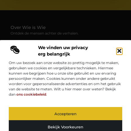
Over Wie is Wie
Ontdek de mensen achter de verhalen.
— Wie-is-wie.be brengt profielen, interviews en blogs samen
We vinden uw privacy
over boeiende persoonlijkheden uit alle hoeken van de
samenleving. Laat je verrassen door inspirerende
erg belangrijk
levensverhalen, inzichten en unieke perspectieven.
Om uw bezoek aan onze website zo prettig mogelijk te maken,
gebruiken we cookies en vergelijkbare technieken. Hiermee
Onze informatie
kunnen we begrijpen hoe u onze site gebruikt en uw ervaring
persoonlijker maken. Cookies kunnen onder andere gebruikt
Kwaliteit Backlinks Kopen: Zo Vergroot Jij de Autoriteit van Je Website
Geld Verdienen op Internet: Zo Zet Jij Jouw Online Inkomen op Gang
worden voor gepersonaliseerde advertenties en om het gebruik
Bericht categorie
van de website te meten. Wilt u hier meer over weten? Bekijk
dan
ons cookiebeleid
.
Accepteren
TOP
@2025
www.wie-is-wie.be.
All Right Reserved.
Bekijk Voorkeuren