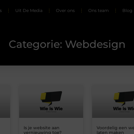
s
Uit De Media
Over ons
Ons team
Blog 
Categorie: Webdesign
Is je website aan
Voordelig een w
vernieuwing toe?
laten maken