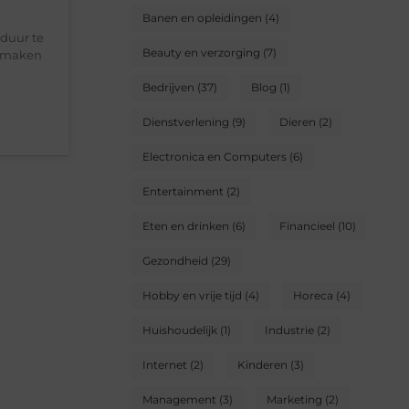
Banen en opleidingen
(4)
duur te
Beauty en verzorging
(7)
en maken
Bedrijven
(37)
Blog
(1)
Dienstverlening
(9)
Dieren
(2)
Electronica en Computers
(6)
Entertainment
(2)
Eten en drinken
(6)
Financieel
(10)
Gezondheid
(29)
Hobby en vrije tijd
(4)
Horeca
(4)
Huishoudelijk
(1)
Industrie
(2)
Internet
(2)
Kinderen
(3)
Management
(3)
Marketing
(2)