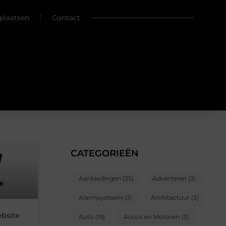
plaatsen
Contact
CATEGORIEËN
Aanbiedingen
(35)
Adverteren
(3)
Alarmsysteem
(3)
Architectuur
(3)
ebsite
Auto
(19)
Auto's en Motoren
(3)