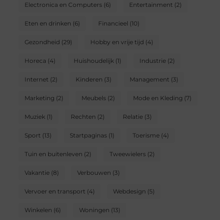
Electronica en Computers
(6)
Entertainment
(2)
Eten en drinken
(6)
Financieel
(10)
Gezondheid
(29)
Hobby en vrije tijd
(4)
Horeca
(4)
Huishoudelijk
(1)
Industrie
(2)
Internet
(2)
Kinderen
(3)
Management
(3)
Marketing
(2)
Meubels
(2)
Mode en Kleding
(7)
Muziek
(1)
Rechten
(2)
Relatie
(3)
Sport
(13)
Startpaginas
(1)
Toerisme
(4)
Tuin en buitenleven
(2)
Tweewielers
(2)
Vakantie
(8)
Verbouwen
(3)
Vervoer en transport
(4)
Webdesign
(5)
Winkelen
(6)
Woningen
(13)