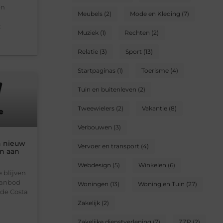
en
Meubels
(2)
Mode en Kleding
(7)
t
Muziek
(1)
Rechten
(2)
Relatie
(3)
Sport
(13)
Startpaginas
(1)
Toerisme
(4)
Tuin en buitenleven
(2)
Tweewielers
(2)
Vakantie
(8)
Verbouwen
(3)
n nieuw
Vervoer en transport
(4)
n aan
Webdesign
(5)
Winkelen
(6)
 blijven
aanbod
Woningen
(13)
Woning en Tuin
(27)
de Costa
Zakelijk
(2)
Zakelijke dienstverlening
(7)
ZZP
(2)