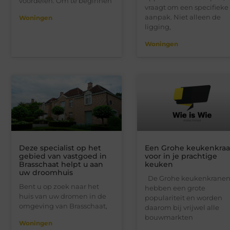
voordelen. Om te beginnen
vraagt om een specifieke
aanpak. Niet alleen de
Woningen
ligging,
Woningen
Deze specialist op het
Een Grohe keukenkra
gebied van vastgoed in
voor in je prachtige
Brasschaat helpt u aan
keuken
uw droomhuis
De Grohe keukenkrane
Bent u op zoek naar het
hebben een grote
huis van uw dromen in de
populariteit en worden
omgeving van Brasschaat,
daarom bij vrijwel alle
bouwmarkten
Woningen