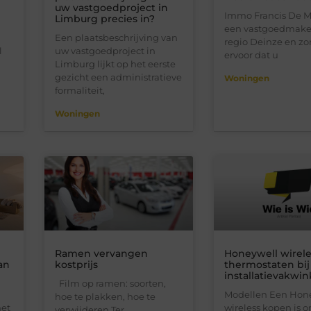
uw vastgoedproject in
Immo Francis De Me
Limburg precies in?
een vastgoedmakel
Een plaatsbeschrijving van
regio Deinze en zo
l
uw vastgoedproject in
ervoor dat u
Limburg lijkt op het eerste
gezicht een administratieve
Woningen
formaliteit,
Woningen
Ramen vervangen
Honeywell wirele
an
kostprijs
thermostaten bij
installatievakwin
Film op ramen: soorten,
Modellen Een Hon
hoe te plakken, hoe te
het
wireless kopen is 
verwijderen.Ter