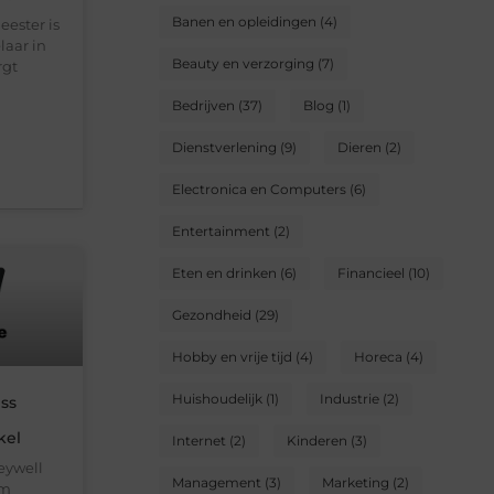
Banen en opleidingen
(4)
ester is
aar in
Beauty en verzorging
(7)
rgt
Bedrijven
(37)
Blog
(1)
Dienstverlening
(9)
Dieren
(2)
Electronica en Computers
(6)
Entertainment
(2)
Eten en drinken
(6)
Financieel
(10)
Gezondheid
(29)
Hobby en vrije tijd
(4)
Horeca
(4)
Huishoudelijk
(1)
Industrie
(2)
ss
kel
Internet
(2)
Kinderen
(3)
eywell
Management
(3)
Marketing
(2)
om