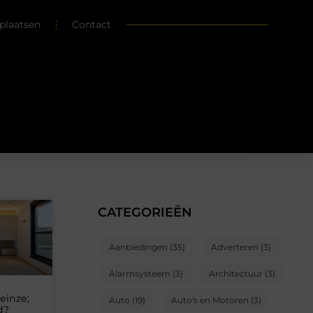
plaatsen
Contact
CATEGORIEËN
Aanbiedingen
(35)
Adverteren
(3)
Alarmsysteem
(3)
Architectuur
(3)
einze;
Auto
(19)
Auto's en Motoren
(3)
d?