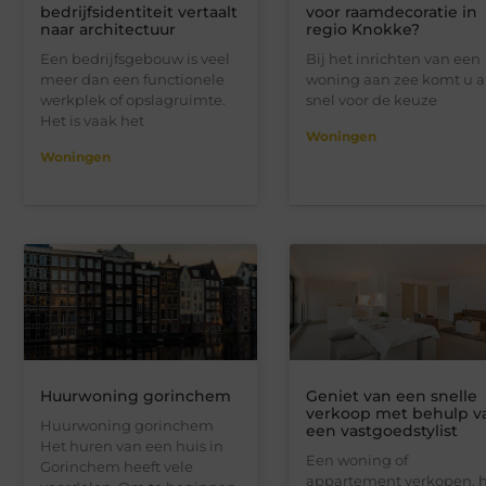
bedrijfsidentiteit vertaalt
voor raamdecoratie in
naar architectuur
regio Knokke?
Een bedrijfsgebouw is veel
Bij het inrichten van een
meer dan een functionele
woning aan zee komt u a
werkplek of opslagruimte.
snel voor de keuze
Het is vaak het
Woningen
Woningen
Huurwoning gorinchem
Geniet van een snelle
verkoop met behulp v
Huurwoning gorinchem
een vastgoedstylist
Het huren van een huis in
Een woning of
Gorinchem heeft vele
appartement verkopen, 