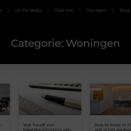
s
Uit De Media
Over ons
Ons team
Blog 
Categorie: Woningen
:
Wat houdt een
Huis te koop in D
plaatsbeschrijving van
wat is het aanbo