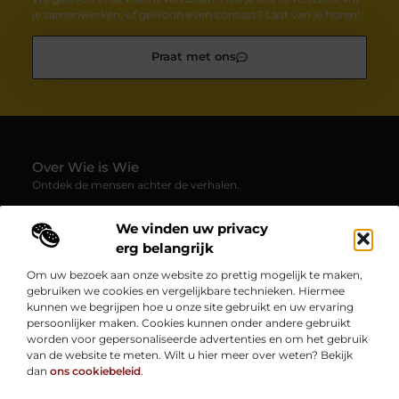
je samenwerken, of gewoon even contact? Laat van je horen!
Praat met ons
Over Wie is Wie
Ontdek de mensen achter de verhalen.
— Wie-is-wie.be brengt profielen, interviews en blogs samen
We vinden uw privacy
over boeiende persoonlijkheden uit alle hoeken van de
erg belangrijk
samenleving. Laat je verrassen door inspirerende
levensverhalen, inzichten en unieke perspectieven.
Om uw bezoek aan onze website zo prettig mogelijk te maken,
gebruiken we cookies en vergelijkbare technieken. Hiermee
Onze informatie
kunnen we begrijpen hoe u onze site gebruikt en uw ervaring
persoonlijker maken. Cookies kunnen onder andere gebruikt
Kwaliteit Backlinks Kopen: Zo Vergroot Jij de Autoriteit van Je Website
Geld Verdienen op Internet: Zo Zet Jij Jouw Online Inkomen op Gang
worden voor gepersonaliseerde advertenties en om het gebruik
Bericht categorie
van de website te meten. Wilt u hier meer over weten? Bekijk
dan
ons cookiebeleid
.