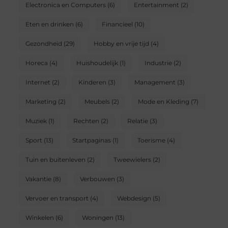
Electronica en Computers
(6)
Entertainment
(2)
Eten en drinken
(6)
Financieel
(10)
Gezondheid
(29)
Hobby en vrije tijd
(4)
Horeca
(4)
Huishoudelijk
(1)
Industrie
(2)
Internet
(2)
Kinderen
(3)
Management
(3)
Marketing
(2)
Meubels
(2)
Mode en Kleding
(7)
Muziek
(1)
Rechten
(2)
Relatie
(3)
Sport
(13)
Startpaginas
(1)
Toerisme
(4)
Tuin en buitenleven
(2)
Tweewielers
(2)
Vakantie
(8)
Verbouwen
(3)
Vervoer en transport
(4)
Webdesign
(5)
Winkelen
(6)
Woningen
(13)