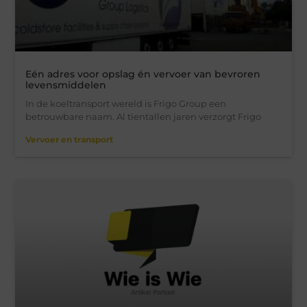
Eén adres voor opslag én vervoer van bevroren
levensmiddelen
In de koeltransport wereld is Frigo Group een
betrouwbare naam. Al tientallen jaren verzorgt Frigo
Vervoer en transport