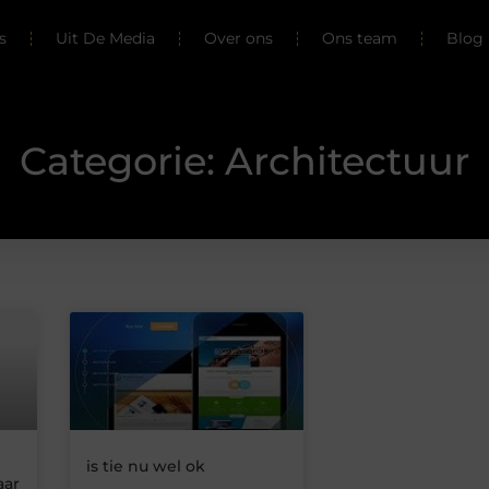
s
Uit De Media
Over ons
Ons team
Blog 
Categorie: Architectuur
is tie nu wel ok
aar