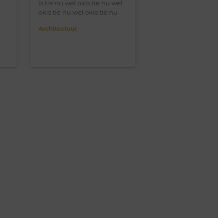
is tie nu wel okis tie nu wel
okis tie nu wel okis tie nu
Architectuur
k