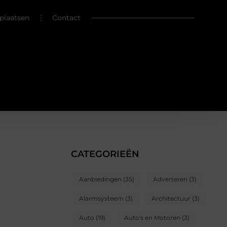
plaatsen
Contact
CATEGORIEËN
Aanbiedingen
(35)
Adverteren
(3)
Alarmsysteem
(3)
Architectuur
(3)
Auto
(19)
Auto's en Motoren
(3)