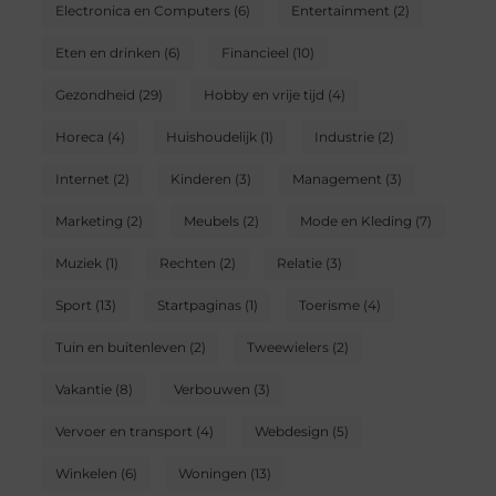
Electronica en Computers
(6)
Entertainment
(2)
Eten en drinken
(6)
Financieel
(10)
Gezondheid
(29)
Hobby en vrije tijd
(4)
Horeca
(4)
Huishoudelijk
(1)
Industrie
(2)
Internet
(2)
Kinderen
(3)
Management
(3)
Marketing
(2)
Meubels
(2)
Mode en Kleding
(7)
Muziek
(1)
Rechten
(2)
Relatie
(3)
Sport
(13)
Startpaginas
(1)
Toerisme
(4)
Tuin en buitenleven
(2)
Tweewielers
(2)
Vakantie
(8)
Verbouwen
(3)
Vervoer en transport
(4)
Webdesign
(5)
Winkelen
(6)
Woningen
(13)