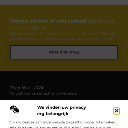
Vragen, ideeën of een verhaal
dat verteld
moet worden?
Wij geloven in de kracht van delen. Heb je iets te vertellen, wil
je samenwerken, of gewoon even contact? Laat van je horen!
Praat met ons
Over Wie is Wie
Ontdek de mensen achter de verhalen.
— Wie-is-wie.be brengt profielen, interviews en blogs samen
We vinden uw privacy
over boeiende persoonlijkheden uit alle hoeken van de
erg belangrijk
samenleving. Laat je verrassen door inspirerende
levensverhalen, inzichten en unieke perspectieven.
Om uw bezoek aan onze website zo prettig mogelijk te maken,
gebruiken we cookies en vergelijkbare technieken. Hiermee