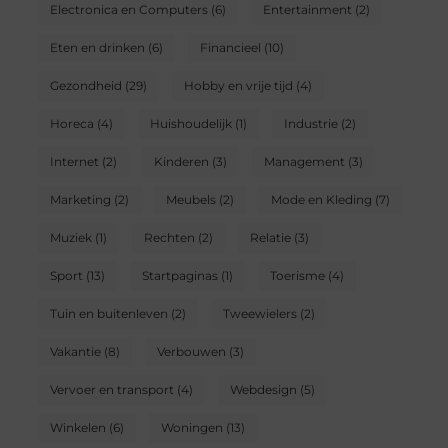
Electronica en Computers
(6)
Entertainment
(2)
Eten en drinken
(6)
Financieel
(10)
Gezondheid
(29)
Hobby en vrije tijd
(4)
Horeca
(4)
Huishoudelijk
(1)
Industrie
(2)
Internet
(2)
Kinderen
(3)
Management
(3)
Marketing
(2)
Meubels
(2)
Mode en Kleding
(7)
Muziek
(1)
Rechten
(2)
Relatie
(3)
Sport
(13)
Startpaginas
(1)
Toerisme
(4)
Tuin en buitenleven
(2)
Tweewielers
(2)
Vakantie
(8)
Verbouwen
(3)
Vervoer en transport
(4)
Webdesign
(5)
Winkelen
(6)
Woningen
(13)