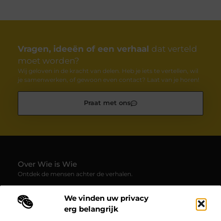
Vragen, ideeën of een verhaal
dat verteld
moet worden?
Wij geloven in de kracht van delen. Heb je iets te vertellen, wil
je samenwerken, of gewoon even contact? Laat van je horen!
Praat met ons
Over Wie is Wie
Ontdek de mensen achter de verhalen.
— Wie-is-wie.be brengt profielen, interviews en blogs samen
We vinden uw privacy
over boeiende persoonlijkheden uit alle hoeken van de
samenleving. Laat je verrassen door inspirerende
erg belangrijk
levensverhalen, inzichten en unieke perspectieven.