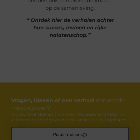
hebben ook een blijvende impact
op de samenleving.
❝ Ontdek hier de verhalen achter
hun succes, invloed en rijke
nalatenschap.❞
Vragen, ideeën of een verhaal
dat verteld
moet worden?
Wij geloven in de kracht van delen. Heb je iets te vertellen, wil
je samenwerken, of gewoon even contact? Laat van je horen!
Praat met ons