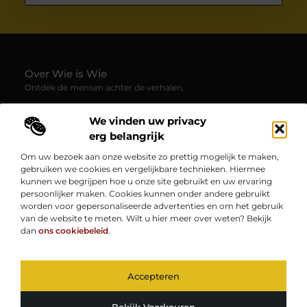
Over Wie is Wie
Ontdek de mensen achter de verhalen.
— Wie-is-wie.be brengt profielen, interviews en blogs samen
We vinden uw privacy
over boeiende persoonlijkheden uit alle hoeken van de
samenleving. Laat je verrassen door inspirerende
erg belangrijk
levensverhalen, inzichten en unieke perspectieven.
Om uw bezoek aan onze website zo prettig mogelijk te maken,
gebruiken we cookies en vergelijkbare technieken. Hiermee
Onze informatie
kunnen we begrijpen hoe u onze site gebruikt en uw ervaring
persoonlijker maken. Cookies kunnen onder andere gebruikt
Kwaliteit Backlinks Kopen: Zo Vergroot Jij de Autoriteit van Je Website
Geld Verdienen op Internet: Zo Zet Jij Jouw Online Inkomen op Gang
worden voor gepersonaliseerde advertenties en om het gebruik
Bericht categorie
van de website te meten. Wilt u hier meer over weten? Bekijk
dan
ons cookiebeleid
.
Accepteren
TOP
@2025
www.wie-is-wie.be.
All Right Reserved.
Bekijk Voorkeuren