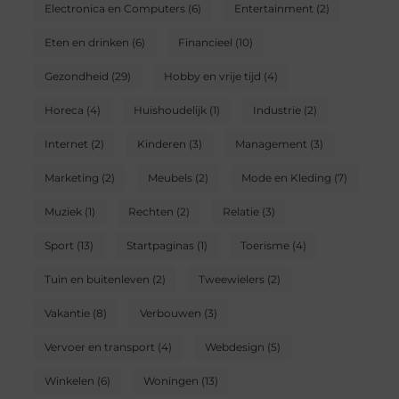
Electronica en Computers
(6)
Entertainment
(2)
Eten en drinken
(6)
Financieel
(10)
Gezondheid
(29)
Hobby en vrije tijd
(4)
Horeca
(4)
Huishoudelijk
(1)
Industrie
(2)
Internet
(2)
Kinderen
(3)
Management
(3)
Marketing
(2)
Meubels
(2)
Mode en Kleding
(7)
Muziek
(1)
Rechten
(2)
Relatie
(3)
Sport
(13)
Startpaginas
(1)
Toerisme
(4)
Tuin en buitenleven
(2)
Tweewielers
(2)
Vakantie
(8)
Verbouwen
(3)
Vervoer en transport
(4)
Webdesign
(5)
Winkelen
(6)
Woningen
(13)