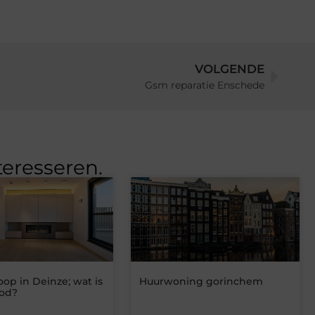
VOLGENDE
Gsm reparatie Enschede
teresseren.
oop in Deinze; wat is
Huurwoning gorinchem
od?