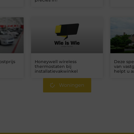
precies in?
stprijs
Honeywell wireless
Deze spe
thermostaten bij
van vast
installatievakwinkel
helpt u 
Woningen