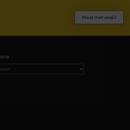
Praat met ons
orie