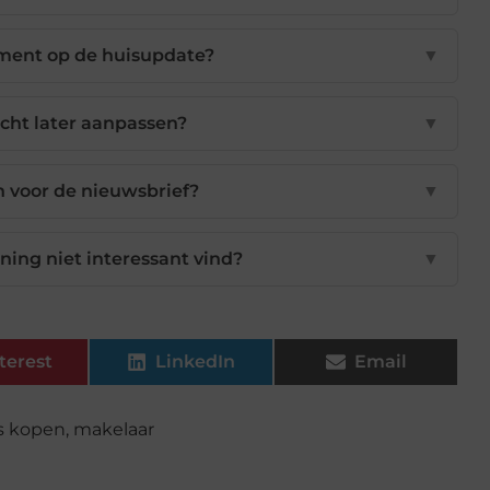
ment op de huisupdate?
▼
cht later aanpassen?
▼
n voor de nieuwsbrief?
▼
ning niet interessant vind?
▼
terest
LinkedIn
Email
s kopen
,
makelaar