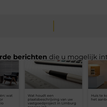
rde berichten
die u mogelijk in
eën: wat
Wat houdt een
Huis te k
or
plaatsbeschrijving van uw
het aanb
gio
vastgoedproject in Limburg