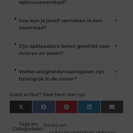
opbouwzwembad?
Hoe kun je jezelf vermaken in een
▼
zwembad?
Zijn opblaasbare boten geschikt voor
▼
rivieren en zeeën?
Welke veiligheidsmaatregelen zijn
▼
belangrijk in de zomer?
Goed artikel? Deel hem dan op:
X
Facebook
Pinterest
LinkedIn
Email
(Twitter)
Tags en
Bedrijven
Categorieën:
opbouw zwembad
,
opbouw