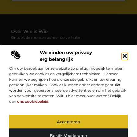
Over Wie is Wie
Ontdek de mensen achter de verhalen.
— Wie-is-wie.be brengt profielen, interviews en blogs samen
We vinden uw privacy
over boeiende persoonlijkheden uit alle hoeken van de
samenleving. Laat je verrassen door inspirerende
erg belangrijk
levensverhalen, inzichten en unieke perspectieven.
Om uw bezoek aan onze website zo prettig mogelijk te maken,
gebruiken we cookies en vergelijkbare technieken. Hiermee
Onze informatie
kunnen we begrijpen hoe u onze site gebruikt en uw ervaring
persoonlijker maken. Cookies kunnen onder andere gebruikt
Kwaliteit Backlinks Kopen: Zo Vergroot Jij de Autoriteit van Je Website
Geld Verdienen op Internet: Zo Zet Jij Jouw Online Inkomen op Gang
worden voor gepersonaliseerde advertenties en om het gebruik
Bericht categorie
van de website te meten. Wilt u hier meer over weten? Bekijk
dan
ons cookiebeleid
.
Accepteren
TOP
@2025
www.wie-is-wie.be.
All Right Reserved.
Bekijk Voorkeuren