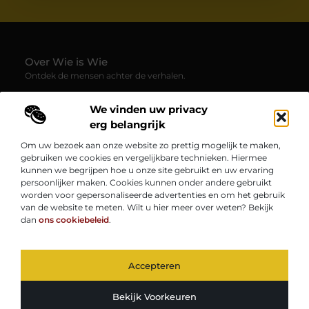
Over Wie is Wie
Ontdek de mensen achter de verhalen.
— Wie-is-wie.be brengt profielen, interviews en blogs samen
We vinden uw privacy
over boeiende persoonlijkheden uit alle hoeken van de
samenleving. Laat je verrassen door inspirerende
erg belangrijk
levensverhalen, inzichten en unieke perspectieven.
Om uw bezoek aan onze website zo prettig mogelijk te maken,
gebruiken we cookies en vergelijkbare technieken. Hiermee
Onze informatie
kunnen we begrijpen hoe u onze site gebruikt en uw ervaring
persoonlijker maken. Cookies kunnen onder andere gebruikt
Kwaliteit Backlinks Kopen: Zo Vergroot Jij de Autoriteit van Je Website
Geld Verdienen op Internet: Zo Zet Jij Jouw Online Inkomen op Gang
worden voor gepersonaliseerde advertenties en om het gebruik
Bericht categorie
van de website te meten. Wilt u hier meer over weten? Bekijk
dan
ons cookiebeleid
.
Accepteren
TOP
@2025
www.wie-is-wie.be.
All Right Reserved.
Bekijk Voorkeuren