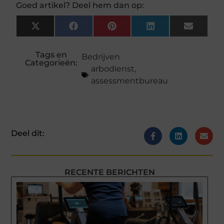
Goed artikel? Deel hem dan op:
X
Facebook
Pinterest
LinkedIn
Email
(Twitter)
Tags en
Bedrijven
Categorieën:
arbodienst
,
assessmentbureau
Deel dit:
RECENTE BERICHTEN