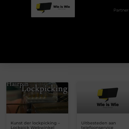
Partner
Kunst der lockpicking –
Uitbesteden aan
Lockpick Webwinkel
telefoonservice