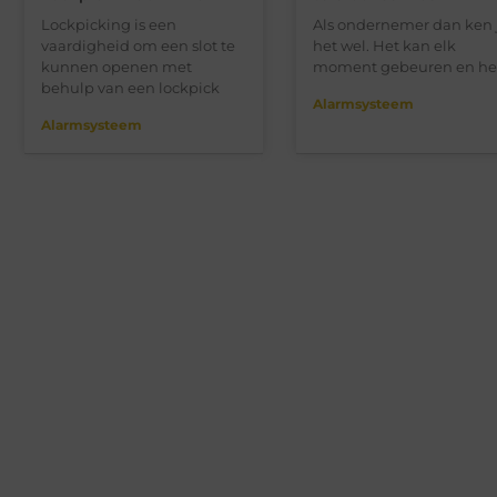
Lockpicking is een
Als ondernemer dan ken 
vaardigheid om een slot te
het wel. Het kan elk
kunnen openen met
moment gebeuren en het
behulp van een lockpick
Alarmsysteem
Alarmsysteem