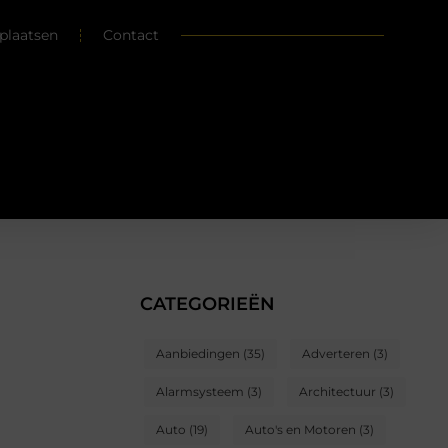
plaatsen
Contact
CATEGORIEËN
Aanbiedingen
(35)
Adverteren
(3)
Alarmsysteem
(3)
Architectuur
(3)
Auto
(19)
Auto's en Motoren
(3)