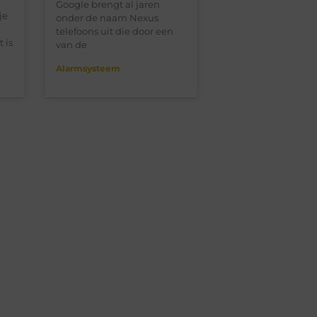
Google brengt al jaren
je
onder de naam Nexus
telefoons uit die door een
 is
van de
Alarmsysteem