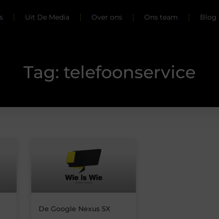
s
Uit De Media
Over ons
Ons team
Blog 
Tag: telefoonservice
De Google Nexus 5X