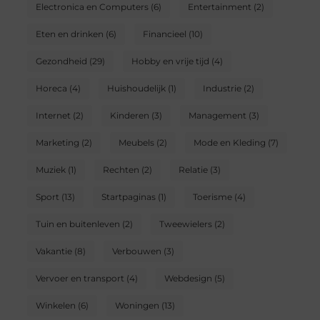
Electronica en Computers
(6)
Entertainment
(2)
Eten en drinken
(6)
Financieel
(10)
Gezondheid
(29)
Hobby en vrije tijd
(4)
Horeca
(4)
Huishoudelijk
(1)
Industrie
(2)
Internet
(2)
Kinderen
(3)
Management
(3)
Marketing
(2)
Meubels
(2)
Mode en Kleding
(7)
Muziek
(1)
Rechten
(2)
Relatie
(3)
Sport
(13)
Startpaginas
(1)
Toerisme
(4)
Tuin en buitenleven
(2)
Tweewielers
(2)
Vakantie
(8)
Verbouwen
(3)
Vervoer en transport
(4)
Webdesign
(5)
Winkelen
(6)
Woningen
(13)