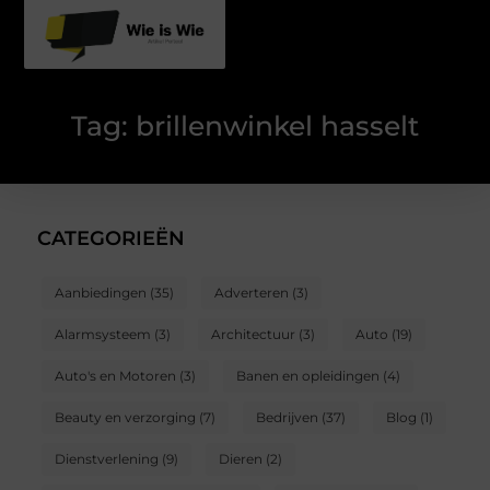
Tag: brillenwinkel hasselt
CATEGORIEËN
Aanbiedingen
(35)
Adverteren
(3)
Alarmsysteem
(3)
Architectuur
(3)
Auto
(19)
Auto's en Motoren
(3)
Banen en opleidingen
(4)
Beauty en verzorging
(7)
Bedrijven
(37)
Blog
(1)
Dienstverlening
(9)
Dieren
(2)