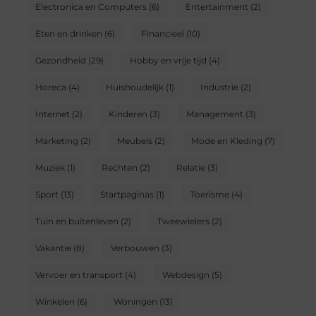
Electronica en Computers
(6)
Entertainment
(2)
Eten en drinken
(6)
Financieel
(10)
Gezondheid
(29)
Hobby en vrije tijd
(4)
Horeca
(4)
Huishoudelijk
(1)
Industrie
(2)
Internet
(2)
Kinderen
(3)
Management
(3)
Marketing
(2)
Meubels
(2)
Mode en Kleding
(7)
Muziek
(1)
Rechten
(2)
Relatie
(3)
Sport
(13)
Startpaginas
(1)
Toerisme
(4)
Tuin en buitenleven
(2)
Tweewielers
(2)
Vakantie
(8)
Verbouwen
(3)
Vervoer en transport
(4)
Webdesign
(5)
Winkelen
(6)
Woningen
(13)