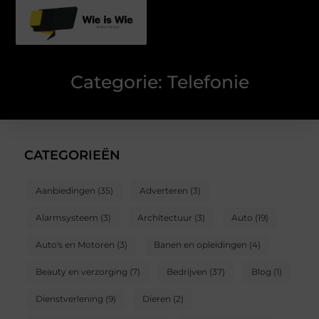
Categorie: Telefonie
CATEGORIEËN
Aanbiedingen
(35)
Adverteren
(3)
Alarmsysteem
(3)
Architectuur
(3)
Auto
(19)
Auto's en Motoren
(3)
Banen en opleidingen
(4)
Beauty en verzorging
(7)
Bedrijven
(37)
Blog
(1)
Dienstverlening
(9)
Dieren
(2)