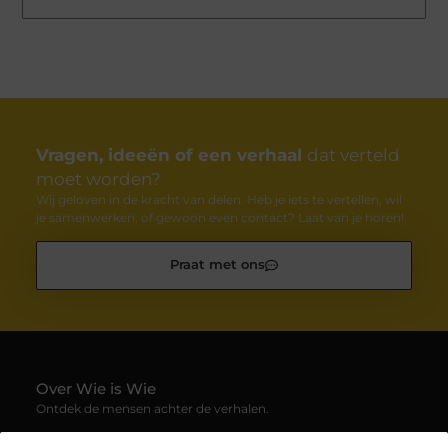
Vragen, ideeën of een verhaal
dat verteld
moet worden?
Wij geloven in de kracht van delen. Heb je iets te vertellen, wil
je samenwerken, of gewoon even contact? Laat van je horen!
Praat met ons
Over Wie is Wie
Ontdek de mensen achter de verhalen.
— Wie-is-wie.be brengt profielen, interviews en blogs samen