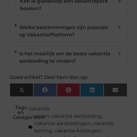
Kan ik goedkoop een vakantiepark
▼
boeken?
Welke bestemmingen zijn populair
▼
op VakantiePlatform?
Is het moeilijk om de beste vakantie
▼
aanbieding te vinden?
Goed artikel? Deel hem dan op:
X
Facebook
Pinterest
LinkedIn
Email
(Twitter)
Tags
Vakantie
en
reizen
,
vakantie aanbieding
,
Categorieën:
vakantie aanbiedingen
,
vakantie
korting
,
vakantie kortingen
,