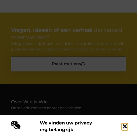
Vragen, ideeën of een verhaal
dat verteld
moet worden?
Wij geloven in de kracht van delen. Heb je iets te vertellen, wil
je samenwerken, of gewoon even contact? Laat van je horen!
Praat met ons
Over Wie is Wie
Ontdek de mensen achter de verhalen.
— Wie-is-wie.be brengt profielen, interviews en blogs samen
We vinden uw privacy
over boeiende persoonlijkheden uit alle hoeken van de
samenleving. Laat je verrassen door inspirerende
erg belangrijk
levensverhalen, inzichten en unieke perspectieven.