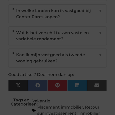
In welke landen kan ik vastgoed bij
▼
Center Parcs kopen?
Wat is het verschil tussen vaste en
▼
variabele rendement?
Kan ik mijn vastgoed als tweede
▼
woning gebruiken?
Goed artikel? Deel hem dan op:
X
Facebook
Pinterest
LinkedIn
Email
(Twitter)
Tags en
Vakantie
Categorieën:
Placement immobilier
,
Retour
sur investissement immobilier