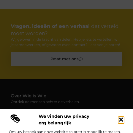
Vragen, ideeën of een verhaal
dat verteld
moet worden?
Wij geloven in de kracht van delen. Heb je iets te vertellen, wil
je samenwerken, of gewoon even contact? Laat van je horen!
Praat met ons
Over Wie is Wie
Ontdek de mensen achter de verhalen.
— Wie-is-wie.be brengt profielen, interviews en blogs samen
We vinden uw privacy
over boeiende persoonlijkheden uit alle hoeken van de
samenleving. Laat je verrassen door inspirerende
erg belangrijk
levensverhalen, inzichten en unieke perspectieven.
Om uw bezoek aan onze website zo prettig mogelijk te maken,