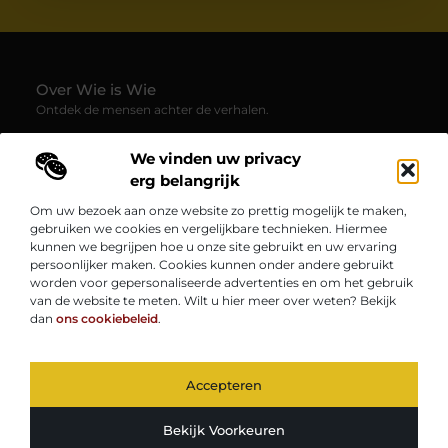
Over Wie is Wie
Ontdek de mensen achter de verhalen.
— Wie-is-wie.be brengt profielen, interviews en blogs samen
We vinden uw privacy
over boeiende persoonlijkheden uit alle hoeken van de
samenleving. Laat je verrassen door inspirerende
erg belangrijk
levensverhalen, inzichten en unieke perspectieven.
Om uw bezoek aan onze website zo prettig mogelijk te maken,
gebruiken we cookies en vergelijkbare technieken. Hiermee
Onze informatie
kunnen we begrijpen hoe u onze site gebruikt en uw ervaring
persoonlijker maken. Cookies kunnen onder andere gebruikt
Kwaliteit Backlinks Kopen: Zo Vergroot Jij de Autoriteit van Je Website
Geld Verdienen op Internet: Zo Zet Jij Jouw Online Inkomen op Gang
worden voor gepersonaliseerde advertenties en om het gebruik
Bericht categorie
van de website te meten. Wilt u hier meer over weten? Bekijk
dan
ons cookiebeleid
.
Accepteren
TOP
@2025
www.wie-is-wie.be.
All Right Reserved.
Bekijk Voorkeuren