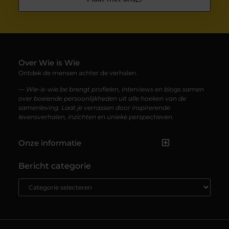
Over Wie is Wie
Ontdek de mensen achter de verhalen.
— Wie-is-wie.be brengt profielen, interviews en blogs samen
over boeiende persoonlijkheden uit alle hoeken van de
samenleving. Laat je verrassen door inspirerende
levensverhalen, inzichten en unieke perspectieven.
Onze informatie
Kwaliteit Backlinks Kopen: Zo Vergroot Jij de Autoriteit van Je Website
Geld Verdienen op Internet: Zo Zet Jij Jouw Online Inkomen op Gang
Bericht categorie