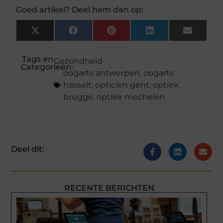
Goed artikel? Deel hem dan op:
X
Facebook
Pinterest
LinkedIn
Email
(Twitter)
Tags en
Gezondheid
Categorieën:
oogarts antwerpen
,
oogarts
hasselt
,
opticien gent
,
optiek
brugge
,
optiek mechelen
Deel dit:
RECENTE BERICHTEN