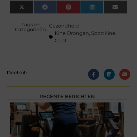
X
Facebook
Pinterest
LinkedIn
Email
(Twitter)
Tags en
Gezondheid
Categorieën:
Kine Drongen
,
Sportkine
Gent
Deel dit:
RECENTE BERICHTEN