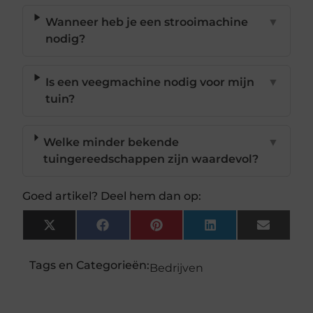
Wanneer heb je een strooimachine
▼
nodig?
Is een veegmachine nodig voor mijn
▼
tuin?
Welke minder bekende
▼
tuingereedschappen zijn waardevol?
Goed artikel? Deel hem dan op:
X
Facebook
Pinterest
LinkedIn
Email
(Twitter)
Tags en Categorieën:
Bedrijven