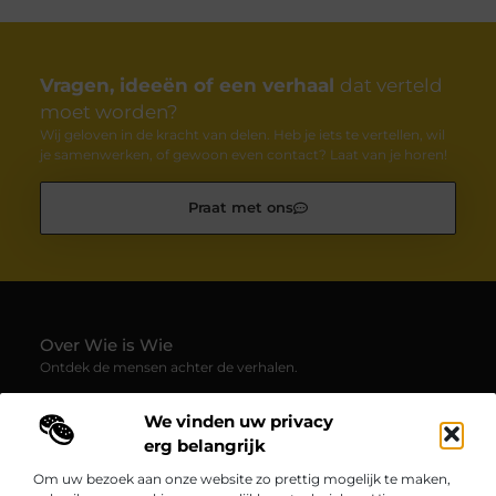
Vragen, ideeën of een verhaal
dat verteld
moet worden?
Wij geloven in de kracht van delen. Heb je iets te vertellen, wil
je samenwerken, of gewoon even contact? Laat van je horen!
Praat met ons
Over Wie is Wie
Ontdek de mensen achter de verhalen.
— Wie-is-wie.be brengt profielen, interviews en blogs samen
We vinden uw privacy
over boeiende persoonlijkheden uit alle hoeken van de
samenleving. Laat je verrassen door inspirerende
erg belangrijk
levensverhalen, inzichten en unieke perspectieven.
Om uw bezoek aan onze website zo prettig mogelijk te maken,