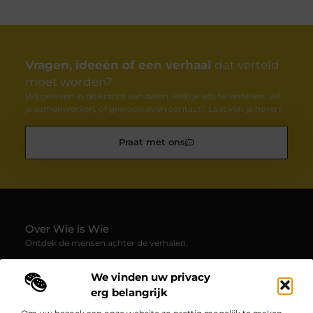
Vragen, ideeën of een verhaal
dat verteld
moet worden?
Wij geloven in de kracht van delen. Heb je iets te vertellen, wil
je samenwerken, of gewoon even contact? Laat van je horen!
Praat met ons
Over Wie is Wie
Ontdek de mensen achter de verhalen.
— Wie-is-wie.be brengt profielen, interviews en blogs samen
We vinden uw privacy
over boeiende persoonlijkheden uit alle hoeken van de
samenleving. Laat je verrassen door inspirerende
erg belangrijk
levensverhalen, inzichten en unieke perspectieven.