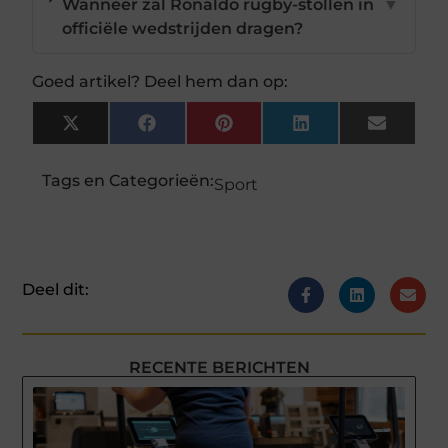
Wanneer zal Ronaldo rugby-stollen in
▼
officiële wedstrijden dragen?
Goed artikel? Deel hem dan op:
X
Facebook
Pinterest
LinkedIn
Email
(Twitter)
Tags en Categorieën:
Sport
Deel dit:
RECENTE BERICHTEN