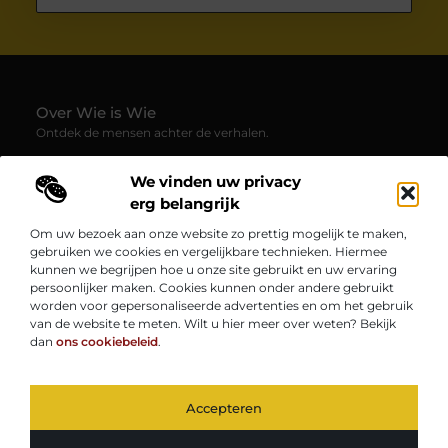
Over Wie is Wie
Ontdek de mensen achter de verhalen.
— Wie-is-wie.be brengt profielen, interviews en blogs samen
We vinden uw privacy
over boeiende persoonlijkheden uit alle hoeken van de
samenleving. Laat je verrassen door inspirerende
erg belangrijk
levensverhalen, inzichten en unieke perspectieven.
Om uw bezoek aan onze website zo prettig mogelijk te maken,
gebruiken we cookies en vergelijkbare technieken. Hiermee
Onze informatie
kunnen we begrijpen hoe u onze site gebruikt en uw ervaring
persoonlijker maken. Cookies kunnen onder andere gebruikt
Kwaliteit Backlinks Kopen: Zo Vergroot Jij de Autoriteit van Je Website
Geld Verdienen op Internet: Zo Zet Jij Jouw Online Inkomen op Gang
worden voor gepersonaliseerde advertenties en om het gebruik
Bericht categorie
van de website te meten. Wilt u hier meer over weten? Bekijk
dan
ons cookiebeleid
.
Accepteren
TOP