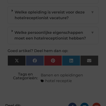
Welke opleiding is vereist voor deze
▼
hotelreceptionist vacature?
Welke persoonlijke eigenschappen
▼
moet een hotelreceptionist hebben?
Goed artikel? Deel hem dan op:
X
Facebook
Pinterest
LinkedIn
Email
(Twitter)
Tags en
Banen en opleidingen
Categorieën:
hotel receptie
Deel dit: