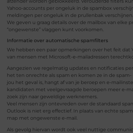
afzender worden geblokkeerd. Verouderde filters kun
Yahoo-accounts per ongeluk in de spambox verschij
meldingen per ongeluk in de prullenbak verschijnen
We geven u graag details over de mailbox van elke pro
“ongewenste” vlaggen kunt voorkomen.
Informatie over automatische spamfilters
We hebben een paar opmerkingen over het feit dat Vi
van mensen met Microsoft-e-mailadressen terecht
Aangezien we regelmatig updates en notificaties pe
het ten onrechte als spam en komen ze in de spam- 
jou het geval is, hangt af van je beroep en e-mailin
kandidaten met veelgevraagde beroepen meer e-mai
zoek zijn naar geweldige werknemers.
Veel mensen zijn ontevreden over de standaard spamfi
Outlook is niet erg effectief. In plaats van echte sp
map met ongewenste e-mail.
Als gevolg hiervan wordt ook veel nuttige communicat