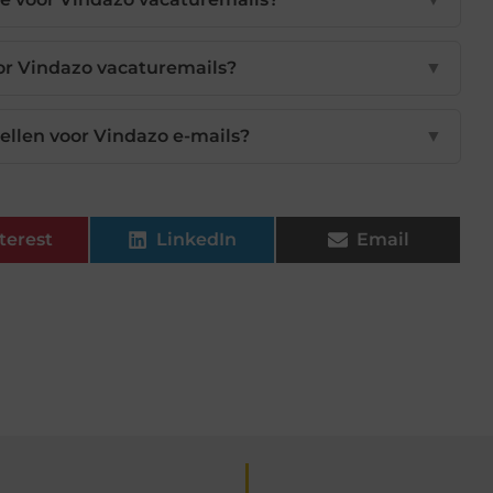
or Vindazo vacaturemails?
▼
tellen voor Vindazo e-mails?
▼
terest
LinkedIn
Email