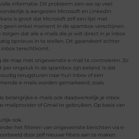
le informatie. Dit probleem zien we op veel
wonderlijk is aangezien Microsoft en LinkedIn
ns is groot dat Microsoft zelf een lijst met
p geen enkel moment in de spambox verschijnen.
orgen dat alle e-mails die je wilt direct in je inbox
tig opnieuw in te stellen. Dit garandeert echter
w inbox terechtkomt.
tig de map met ongewenste e-mail te controleren. Zo
 per ongeluk in de spambox zijn beland. Is dat
voudig terugsturen naar hun inbox of een
mende e-mails worden gemarkeerd, zoals
alle belangrijke e-mails ook daadwerkelijk je inbox
e-mailprovider of Gmail te gebruiken. Op basis van
rlijk ook.
aronder het filteren van ongewenste berichten via e-
jvoorbeeld door zelf nieuwe filters aan te maken.