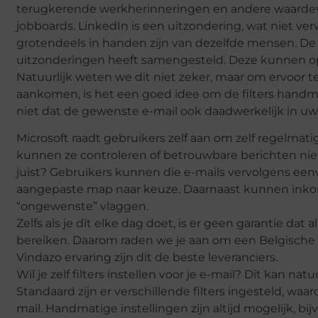
terugkerende werkherinneringen en andere waardevol
jobboards. LinkedIn is een uitzondering, wat niet ver
grotendeels in handen zijn van dezelfde mensen. De ka
uitzonderingen heeft samengesteld. Deze kunnen o
Natuurlijk weten we dit niet zeker, maar om ervoor te z
aankomen, is het een goed idee om de filters handma
niet dat de gewenste e-mail ook daadwerkelijk in u
Microsoft raadt gebruikers zelf aan om zelf regelma
kunnen ze controleren of betrouwbare berichten niet
juist? Gebruikers kunnen die e-mails vervolgens een
aangepaste map naar keuze. Daarnaast kunnen inko
“ongewenste” vlaggen.
Zelfs als je dit elke dag doet, is er geen garantie dat 
bereiken. Daarom raden we je aan om een ​​Belgische 
Vindazo ervaring zijn dit de beste leveranciers.
Wil je zelf filters instellen voor je e-mail? Dit kan natuu
Standaard zijn er verschillende filters ingesteld, wa
mail. Handmatige instellingen zijn altijd mogelijk, bi