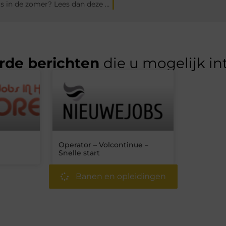
Kun jij wel wat tips gebruiken voor een kind dat jarig is in de zomer? Lees dan deze tips!
rde berichten
die u mogelijk in
Operator – Volcontinue –
Snelle start
Banen en opleidingen