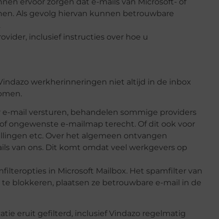
nen ervoor zorgen dat e-mails van Microsoft- of
nen. Als gevolg hiervan kunnen betrouwbare
.
vider, inclusief instructies over hoe u
ndazo werkherinneringen niet altijd in de inbox
komen.
r e-mail versturen, behandelen sommige providers
of ongewenste e-mailmap terecht. Of dit ook voor
stellingen etc. Over het algemeen ontvangen
ls van ons. Dit komt omdat veel werkgevers op
lteropties in Microsoft Mailbox. Het spamfilter van
am te blokkeren, plaatsen ze betrouwbare e-mail in de
ie eruit gefilterd, inclusief Vindazo regelmatig