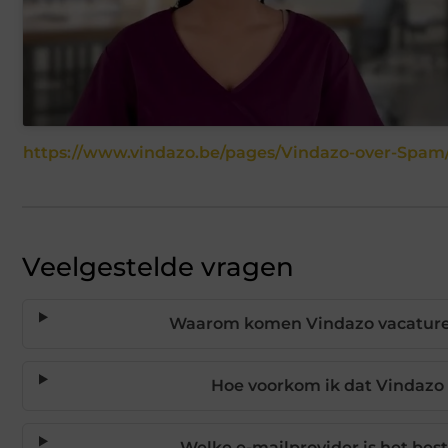
https://www.vindazo.be/pages/Vindazo-over-Spam
Veelgestelde vragen
Waarom komen Vindazo vacaturem
Hoe voorkom ik dat Vindazo
Welke e-mailprovider is het bes