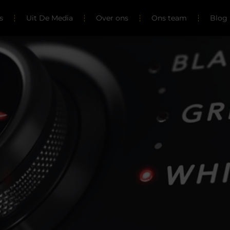
s
Uit De Media
Over ons
Ons team
Blog 