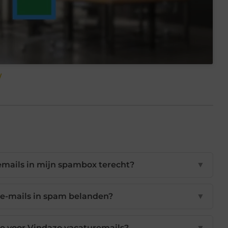
/
ails in mijn spambox terecht?
▼
 e-mails in spam belanden?
▼
te voor Vindazo vacaturemails?
▼