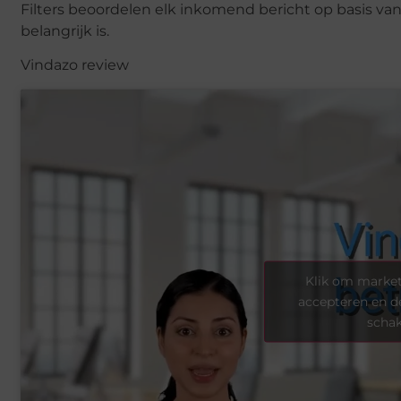
Filters beoordelen elk inkomend bericht op basis va
belangrijk is.
Vindazo review
Klik om market
accepteren en d
scha