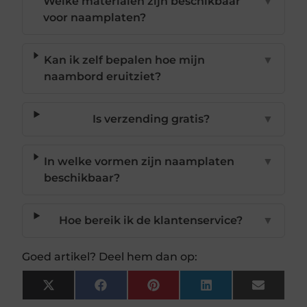
Welke materialen zijn beschikbaar
▼
voor naamplaten?
Kan ik zelf bepalen hoe mijn
▼
naambord eruitziet?
Is verzending gratis?
▼
In welke vormen zijn naamplaten
▼
beschikbaar?
Hoe bereik ik de klantenservice?
▼
Goed artikel? Deel hem dan op:
X
Facebook
Pinterest
LinkedIn
Email
(Twitter)