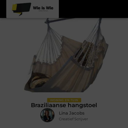
WONING EN TUIN
Braziliaanse hangstoel
Lina Jacobs
Creatief Scrijver