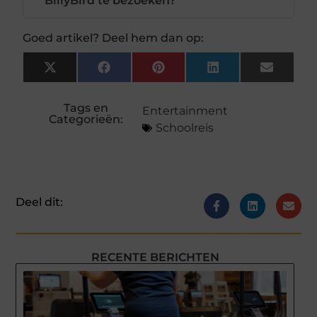
BillyBird te bezoeken?
Goed artikel? Deel hem dan op:
X
Facebook
Pinterest
LinkedIn
Email
(Twitter)
Tags en
Entertainment
Categorieën:
Schoolreis
Deel dit:
RECENTE BERICHTEN