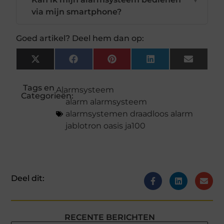
via mijn smartphone?
Goed artikel? Deel hem dan op:
X
Facebook
Pinterest
LinkedIn
Email
(Twitter)
Tags en
Alarmsysteem
Categorieën:
alarm alarmsysteem
alarmsystemen draadloos alarm
jablotron oasis ja100
Deel dit:
RECENTE BERICHTEN