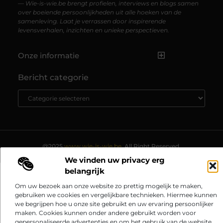
— Wie-is-wie.be brengt profielen, interviews en blogs samen
over boeiende persoonlijkheden uit alle hoeken van de
samenleving. Laat je verrassen door inspirerende
levensverhalen, inzichten en unieke perspectieven.
Onze informatie
Kwaliteit Backlinks Kopen: Zo Vergroot Jij de Autoriteit van Je Website
Geld Verdienen op Internet: Zo Zet Jij Jouw Online Inkomen op Gang
Bericht categorie
@2025
www.wie-is-wie.be.
All Right Reserved.
We vinden uw privacy erg
belangrijk
Om uw bezoek aan onze website zo prettig mogelijk te maken,
gebruiken we cookies en vergelijkbare technieken. Hiermee kunnen
we begrijpen hoe u onze site gebruikt en uw ervaring persoonlijker
maken. Cookies kunnen onder andere gebruikt worden voor
gepersonaliseerde advertenties en om het gebruik van de website