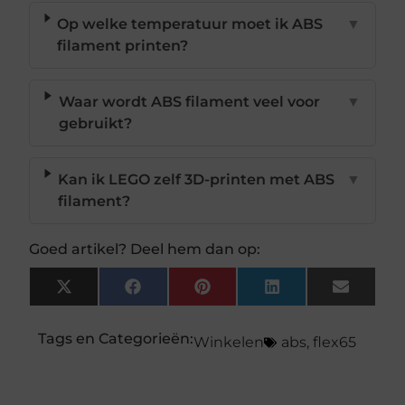
Op welke temperatuur moet ik ABS
▼
filament printen?
Waar wordt ABS filament veel voor
▼
gebruikt?
Kan ik LEGO zelf 3D-printen met ABS
▼
filament?
Goed artikel? Deel hem dan op:
X
Facebook
Pinterest
LinkedIn
Email
(Twitter)
Tags en Categorieën:
Winkelen
abs
,
flex65