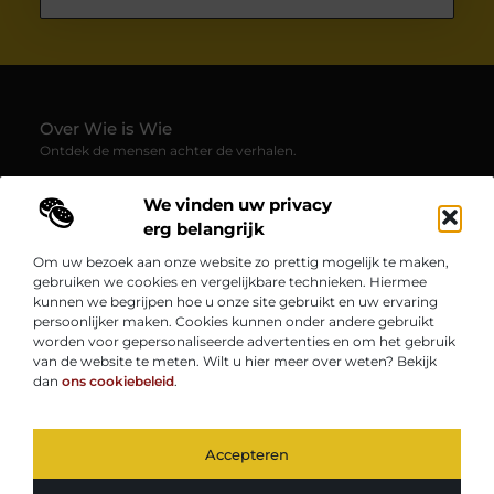
Over Wie is Wie
Ontdek de mensen achter de verhalen.
— Wie-is-wie.be brengt profielen, interviews en blogs samen
We vinden uw privacy
over boeiende persoonlijkheden uit alle hoeken van de
samenleving. Laat je verrassen door inspirerende
erg belangrijk
levensverhalen, inzichten en unieke perspectieven.
Om uw bezoek aan onze website zo prettig mogelijk te maken,
gebruiken we cookies en vergelijkbare technieken. Hiermee
Onze informatie
kunnen we begrijpen hoe u onze site gebruikt en uw ervaring
persoonlijker maken. Cookies kunnen onder andere gebruikt
Kwaliteit Backlinks Kopen: Zo Vergroot Jij de Autoriteit van Je Website
Geld Verdienen op Internet: Zo Zet Jij Jouw Online Inkomen op Gang
worden voor gepersonaliseerde advertenties en om het gebruik
Bericht categorie
van de website te meten. Wilt u hier meer over weten? Bekijk
dan
ons cookiebeleid
.
Accepteren
TOP