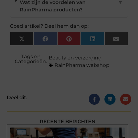
Wat zijn de voordelen van
▼
RainPharma producten?
Goed artikel? Deel hem dan op:
X
Facebook
Pinterest
LinkedIn
Email
(Twitter)
Tags en
Beauty en verzorging
Categorieën:
RainPharma webshop
Deel dit:
RECENTE BERICHTEN