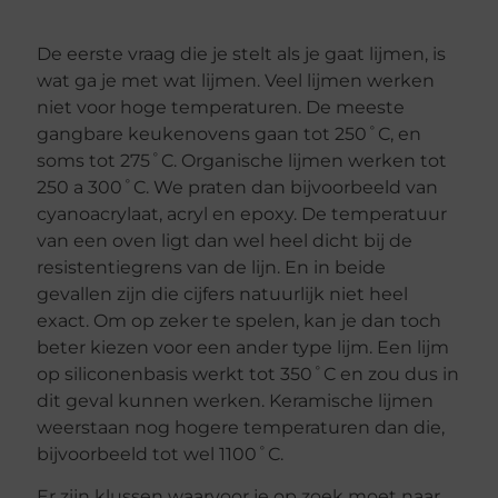
De eerste vraag die je stelt als je gaat lijmen, is
wat ga je met wat lijmen. Veel lijmen werken
niet voor hoge temperaturen. De meeste
gangbare keukenovens gaan tot 250˚C, en
soms tot 275˚C. Organische lijmen werken tot
250 a 300˚C. We praten dan bijvoorbeeld van
cyanoacrylaat, acryl en epoxy. De temperatuur
van een oven ligt dan wel heel dicht bij de
resistentiegrens van de lijn. En in beide
gevallen zijn die cijfers natuurlijk niet heel
exact. Om op zeker te spelen, kan je dan toch
beter kiezen voor een ander type lijm. Een lijm
op siliconenbasis werkt tot 350˚C en zou dus in
dit geval kunnen werken. Keramische lijmen
weerstaan nog hogere temperaturen dan die,
bijvoorbeeld tot wel 1100˚C.
Er zijn klussen waarvoor je op zoek moet naar