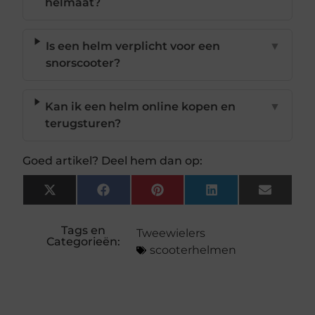
helmaat?
Is een helm verplicht voor een
▼
snorscooter?
Kan ik een helm online kopen en
▼
terugsturen?
Goed artikel? Deel hem dan op:
X
Facebook
Pinterest
LinkedIn
Email
(Twitter)
Tags en
Tweewielers
Categorieën:
scooterhelmen