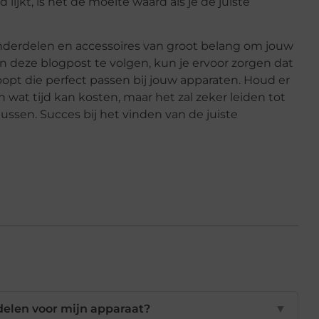
lijkt, is het de moeite waard als je de juiste
onderdelen en accessoires van groot belang om jouw
s in deze blogpost te volgen, kun je ervoor zorgen dat
opt die perfect passen bij jouw apparaten. Houd er
wat tijd kan kosten, maar het zal zeker leiden tot
lussen. Succes bij het vinden van de juiste
rdelen voor mijn apparaat?
▼