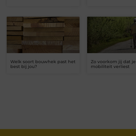
Welk soort bouwhek past het
Zo voorkom jij dat je
best bij jou?
mobiliteit verliest