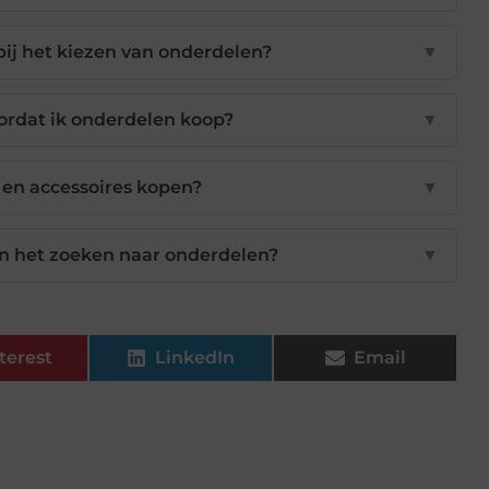
bij het kiezen van onderdelen?
▼
ordat ik onderdelen koop?
▼
 en accessoires kopen?
▼
 in het zoeken naar onderdelen?
▼
terest
LinkedIn
Email