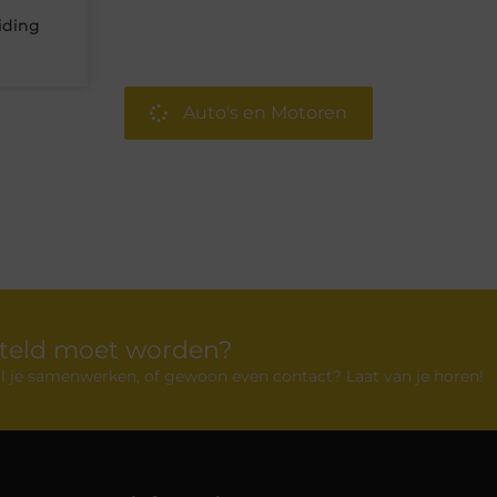
iding
Auto's en Motoren
rteld moet worden?
 wil je samenwerken, of gewoon even contact? Laat van je horen!