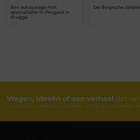
Een autogarage met
De Belgische rijople
specialisatie in Peugeot in
Brugge
Vragen, ideeën of een verhaal
dat ve
Wij geloven in de kracht van delen. Heb je iets te vertellen,