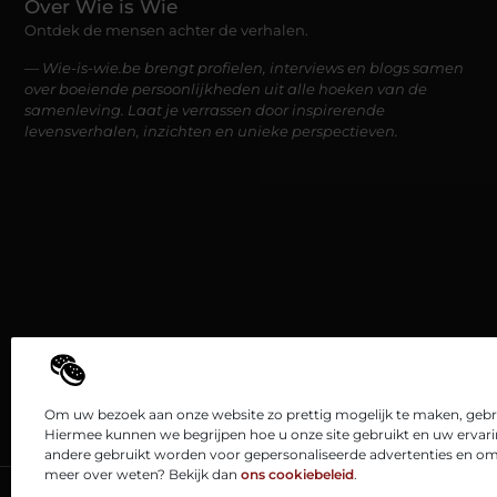
Over Wie is Wie
Ontdek de mensen achter de verhalen.
— Wie-is-wie.be brengt profielen, interviews en blogs samen
over boeiende persoonlijkheden uit alle hoeken van de
samenleving. Laat je verrassen door inspirerende
levensverhalen, inzichten en unieke perspectieven.
Om uw bezoek aan onze website zo prettig mogelijk te maken, gebru
Hiermee kunnen we begrijpen hoe u onze site gebruikt en uw ervar
andere gebruikt worden voor gepersonaliseerde advertenties en om 
meer over weten? Bekijk dan
ons cookiebeleid
.