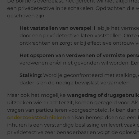
De politie is overbelast, het gerecht wil niet altijd 
een privédetective in te schakelen. Opdrachten die w
geschoven zijn:
Het vaststellen van overspel
: Heb je het vermo
door een privédetective laten vaststellen. Onze
ontkrachten en zorgt er bij effectieve ontrouw v
Het opsporen van verdwenen of vermiste per
verdwenen en/of niet gevonden wil worden. Een 
Stalking
: Word je geconfronteerd met stalking,
dader is en de nodige bewijslast verzamelen.
Maar ook het mogelijke
wangedrag of drugsgebruik
uitzoeken wie er achter zit, komen geregeld voor. Al
vragen van particulieren voorgeschoteld. Ik ben dan 
onderzoekstechnieken
en kan beroep doen op een b
inhuren is een verstandige beslissing en levert vaak 
privédetective zeer benaderbaar en volgt de oplossin