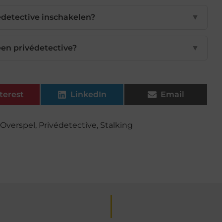
édetective inschakelen?
▼
een privédetective?
▼
terest
LinkedIn
Email
Overspel
,
Privédetective
,
Stalking