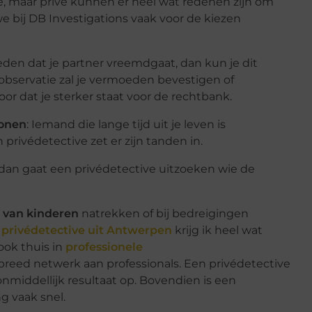
mee, maar privé kunnen er heel wat redenen zijn om
e bij DB Investigations vaak voor de kiezen
eden dat je partner vreemdgaat, dan kun je dit
 observatie zal je vermoeden bevestigen of
oor dat je sterker staat voor de rechtbank.
sonen
: Iemand die lange tijd uit je leven is
privédetective zet er zijn tanden in.
 dan gaat een privédetective uitzoeken wie de
 van kinderen
natrekken of bij bedreigingen
s
privédetective uit Antwerpen
krijg ik heel wat
ook thuis in
professionele
reed netwerk aan professionals. Een privédetective
onmiddellijk resultaat op. Bovendien is een
g vaak snel.