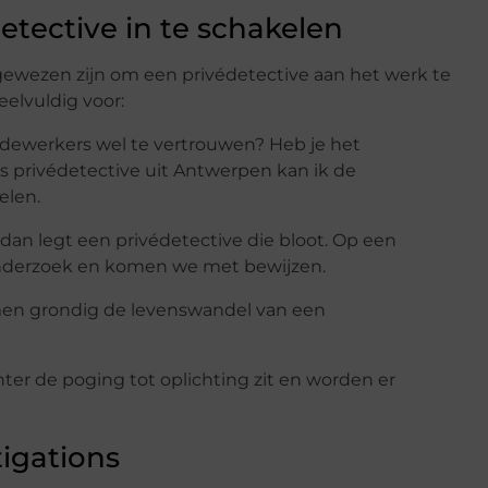
etective in te schakelen
gewezen zijn om een privédetective aan het werk te
elvuldig voor:
medewerkers wel te vertrouwen? Heb je het
 privédetective uit Antwerpen kan ik de
elen.
f, dan legt een privédetective die bloot. Op een
onderzoek en komen we met bewijzen.
men grondig de levenswandel van een
.
chter de poging tot oplichting zit en worden er
igations