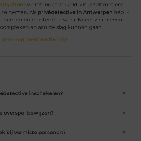
stigations
wordt ingeschakeld. Zit je zelf met een
 te nemen. Als
privédetective in Antwerpen
heb ik
ioneel en doortastend te werk. Neem zeker even
doorspreken en aan de slag kunnen gaan.
je-een-privedetective-in/
édetective inschakelen?
▼
e overspel bewijzen?
▼
ok bij vermiste personen?
▼