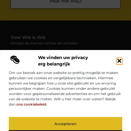
Praat met ons
Over Wie is Wie
Ontdek de mensen achter de verhalen.
— Wie-is-wie.be brengt profielen, interviews en blogs samen
We vinden uw privacy
over boeiende persoonlijkheden uit alle hoeken van de
samenleving. Laat je verrassen door inspirerende
erg belangrijk
levensverhalen, inzichten en unieke perspectieven.
Om uw bezoek aan onze website zo prettig mogelijk te maken,
gebruiken we cookies en vergelijkbare technieken. Hiermee
Onze informatie
kunnen we begrijpen hoe u onze site gebruikt en uw ervaring
persoonlijker maken. Cookies kunnen onder andere gebruikt
Kwaliteit Backlinks Kopen: Zo Vergroot Jij de Autoriteit van Je Website
Geld Verdienen op Internet: Zo Zet Jij Jouw Online Inkomen op Gang
worden voor gepersonaliseerde advertenties en om het gebruik
Bericht categorie
van de website te meten. Wilt u hier meer over weten? Bekijk
dan
ons cookiebeleid
.
Accepteren
TOP