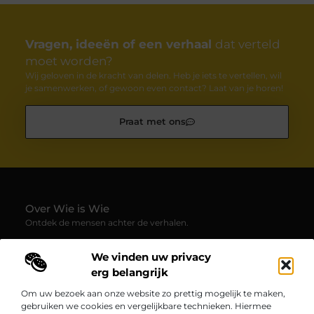
Vragen, ideeën of een verhaal
dat verteld
moet worden?
Wij geloven in de kracht van delen. Heb je iets te vertellen, wil
je samenwerken, of gewoon even contact? Laat van je horen!
Praat met ons
Over Wie is Wie
Ontdek de mensen achter de verhalen.
— Wie-is-wie.be brengt profielen, interviews en blogs samen
We vinden uw privacy
over boeiende persoonlijkheden uit alle hoeken van de
samenleving. Laat je verrassen door inspirerende
erg belangrijk
levensverhalen, inzichten en unieke perspectieven.
Om uw bezoek aan onze website zo prettig mogelijk te maken,
gebruiken we cookies en vergelijkbare technieken. Hiermee